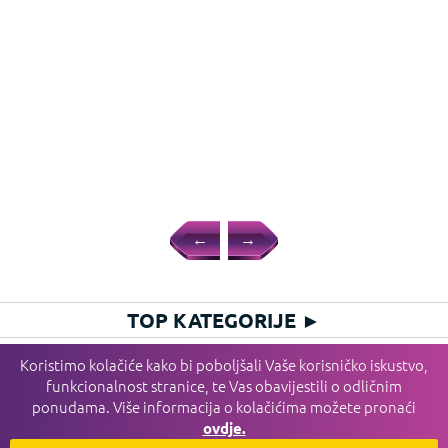
←
→
TOP KATEGORIJE
►
HIT KATEGORIJE
►
Koristimo kolačiće kako bi poboljšali Vaše korisničko iskustvo,
funkcionalnost stranice, te Vas obavijestili o odličnim
PLAĆANJE I DOSTAVA I SERVIS
►
ponudama. Više informacija o kolačićima možete pronaći
INFORMACIJE
►
ovdje.