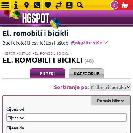
0
El. romobili i bicikli
Budi ekološki osviješten i uštedi novce na prijevozu i odaberi
Prikažite više
jedan od električnih romobila iz naše ponude. Najjeftinija
HGSPOT
>
OSTALO
>
EL. ROMOBILI I BICIKLI
>
varijanta prijevoza čeka te u HGSPOTu
Prikažite manje
EL. ROMOBILI I BICIKLI
(48)
FILTERI
KATEGORIJE
Sortiranje po:
Poništi filtere
Cijena od
Cijena do