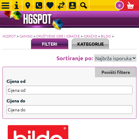
0
HGSPOT
>
GAMING
>
DRUŠTVENE IGRE I IGRAČKE
>
IGRAČKE
>
BILDO
>
FILTERI
KATEGORIJE
Sortiranje po:
Poništi filtere
Cijena od
Cijena do