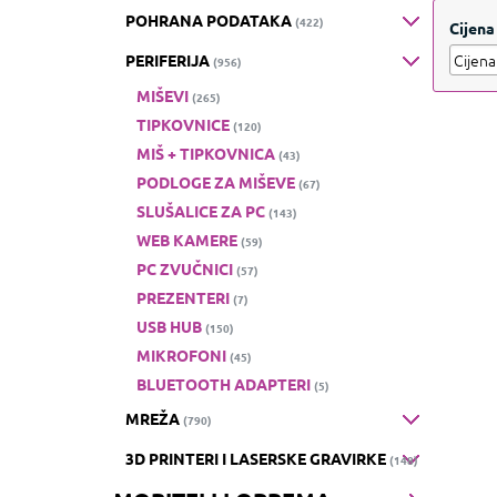
funkc
POHRANA PODATAKA
(422)
Cijena
PERIFERIJA
(956)
MIŠEVI
(265)
TIPKOVNICE
(120)
MIŠ + TIPKOVNICA
(43)
PODLOGE ZA MIŠEVE
(67)
SLUŠALICE ZA PC
(143)
WEB KAMERE
(59)
PC ZVUČNICI
(57)
PREZENTERI
(7)
USB HUB
(150)
MIKROFONI
(45)
BLUETOOTH ADAPTERI
(5)
MREŽA
(790)
3D PRINTERI I LASERSKE GRAVIRKE
(148)