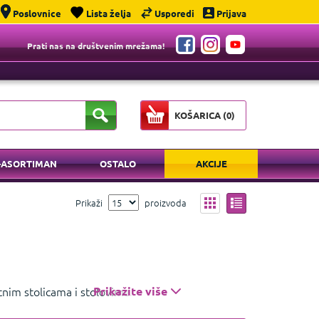
Poslovnice
Lista želja
Usporedi
Prijava
Prati nas na društvenim mrežama!
KOŠARICA (
0
)
-ASORTIMAN
OSTALO
AKCIJE
Prikaži
proizvoda
etnim stolicama i stolovima. U HGSPOT-u
Prikažite više
 gaming stolove s RGB osvjetljenjem i