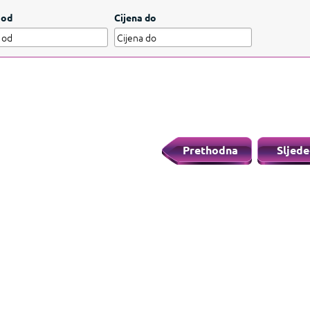
ionalnim dizajnom.
Prikažite manje
 od
Cijena do
Prethodna
Sljede