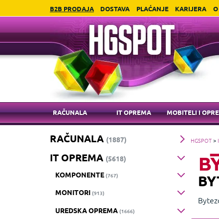
B2B PRODAJA
DOSTAVA
PLAĆANJE
KARIJERA
O
RAČUNALA
IT OPREMA
MOBITELI I OPR
RAČUNALA
(1887)
HGSPOT
>
IT OPREMA
(5618)
KOMPONENTE
(767)
BY
MONITORI
(913)
Bytez
UREDSKA OPREMA
nudim
(1666)