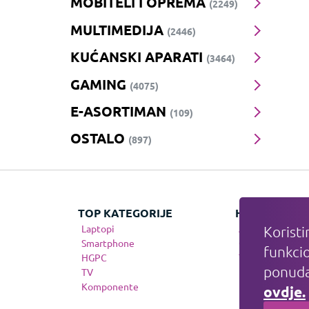
MOBITELI I OPREMA
(2249)
MULTIMEDIJA
(2446)
KUĆANSKI APARATI
(3464)
GAMING
(4075)
E-ASORTIMAN
(109)
OSTALO
(897)
TOP KATEGORIJE
HIT KATEGOR
Laptopi
Apple
Koristi
Smartphone
Gaming
funkcio
HGPC
Telefonija
ponuda
TV
Komponente
ovdje.