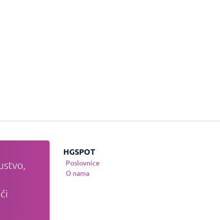
JE
HGSPOT
Poslovnice
ustvo,
te
O nama
nja
ći
osti
anja