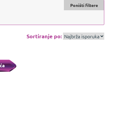
Poništi filtere
Sortiranje po:
ća