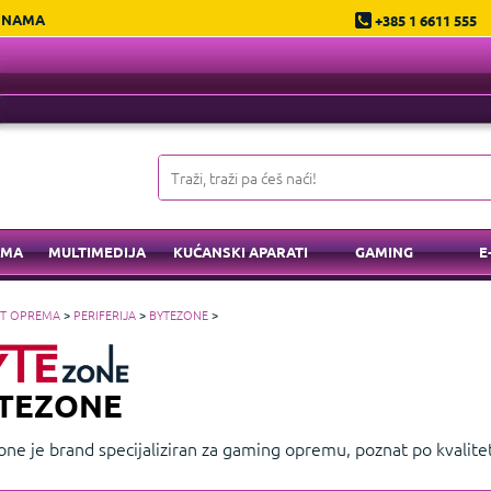
 NAMA
+385 1 6611 555
EMA
MULTIMEDIJA
KUĆANSKI APARATI
GAMING
E
IT OPREMA
>
PERIFERIJA
>
BYTEZONE
>
TEZONE
one je brand specijaliziran za gaming opremu, poznat po kvalit
o Bytezone gaming stolice poput Tactic, Racer Pro i Winner, te