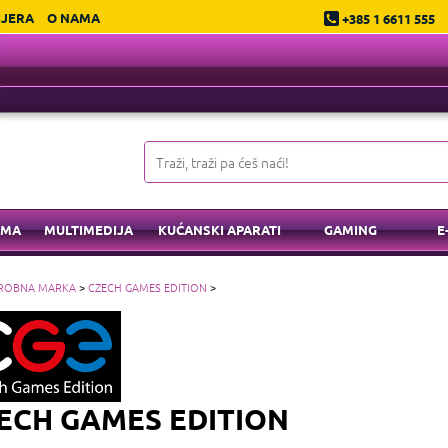
IJERA
O NAMA
+385 1 6611 555
EMA
MULTIMEDIJA
KUĆANSKI APARATI
GAMING
E
ROBNA MARKA
>
CZECH GAMES EDITION
>
ECH GAMES EDITION