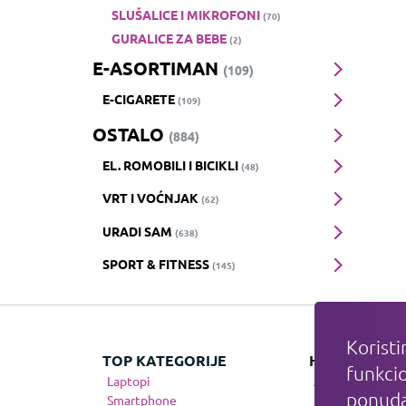
SLUŠALICE I MIKROFONI
(70)
GURALICE ZA BEBE
(2)
E-ASORTIMAN
(109)
E-CIGARETE
(109)
OSTALO
(884)
EL. ROMOBILI I BICIKLI
(48)
VRT I VOĆNJAK
(62)
URADI SAM
(638)
SPORT & FITNESS
(145)
Koristi
TOP KATEGORIJE
HIT KATEGOR
funkcio
Laptopi
Apple
ponuda
Smartphone
Gaming