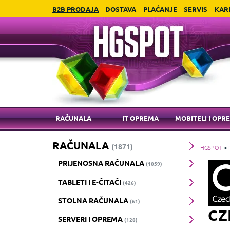
B2B PRODAJA
DOSTAVA
PLAĆANJE
SERVIS
KAR
RAČUNALA
IT OPREMA
MOBITELI I OPR
RAČUNALA
(1871)
HGSPOT
>
PRIJENOSNA RAČUNALA
(1059)
TABLETI I E-ČITAČI
(426)
STOLNA RAČUNALA
(61)
CZ
SERVERI I OPREMA
(128)