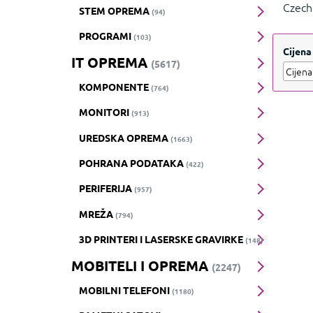
Czech
STEM OPREMA
(94)
njiho
PROGRAMI
(103)
Cijena
IT OPREMA
(5617)
KOMPONENTE
(764)
MONITORI
(913)
UREDSKA OPREMA
(1663)
POHRANA PODATAKA
(422)
PERIFERIJA
(957)
MREŽA
(794)
3D PRINTERI I LASERSKE GRAVIRKE
(148)
MOBITELI I OPREMA
(2247)
MOBILNI TELEFONI
(1180)