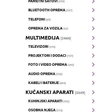
PAMETNI SATOVI
(399)
BLUETOOTH OPREMA
(537)
TELEFONI
(69)
OPREMA ZA VOZILA
(65)
MULTIMEDIJA
(2444)
TELEVIZORI
(370)
PROJEKTORI I DODACI
(107)
FOTO I VIDEO OPREMA
(282)
AUDIO OPREMA
(950)
KABELI I BATERIJE
(804)
KUĆANSKI APARATI
(3349)
KUHINJSKI APARATI
(502)
OSOBNA NJEGA
(513)