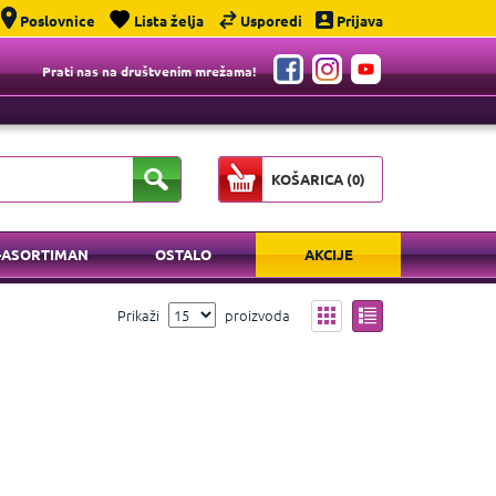
Poslovnice
Lista želja
Usporedi
Prijava
Prati nas na društvenim mrežama!
KOŠARICA (
0
)
-ASORTIMAN
OSTALO
AKCIJE
Prikaži
proizvoda