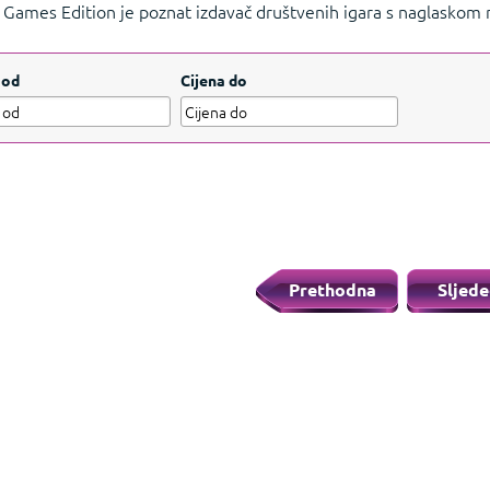
 Games Edition je poznat izdavač društvenih igara s naglaskom
ve popularne igre koje pružaju vrhunsku zabavu za sve uzraste.
 od
Cijena do
Prethodna
Sljede