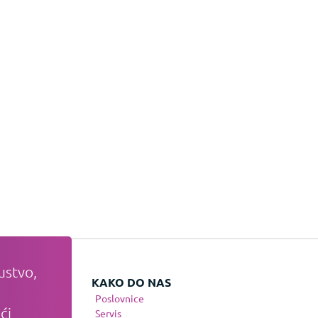
ustvo,
VATI
KAKO DO NAS
Poslovnice
ći
te
Servis