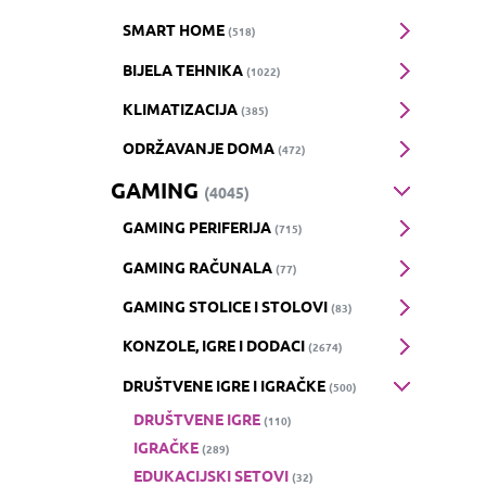
SMART HOME
(518)
BIJELA TEHNIKA
(1022)
KLIMATIZACIJA
(385)
ODRŽAVANJE DOMA
(472)
GAMING
(4045)
GAMING PERIFERIJA
(715)
GAMING RAČUNALA
(77)
GAMING STOLICE I STOLOVI
(83)
KONZOLE, IGRE I DODACI
(2674)
DRUŠTVENE IGRE I IGRAČKE
(500)
DRUŠTVENE IGRE
(110)
IGRAČKE
(289)
EDUKACIJSKI SETOVI
(32)