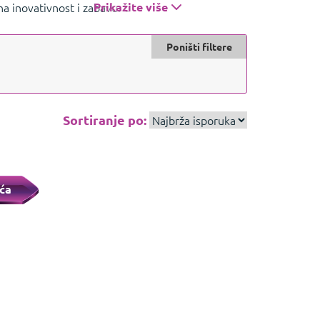
 na inovativnost i zabavu. U HGSPOTU nudimo
Prikažite više
Prikažite manje
Poništi filtere
Sortiranje po:
ća