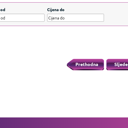
dnevnu upotrebu i zabavu.
Prikažite manje
 od
Cijena do
Prethodna
Sljede