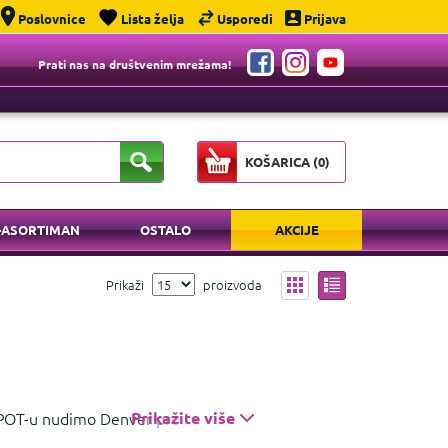
Poslovnice
Lista želja
Usporedi
Prijava
Prati nas na društvenim mrežama!
KOŠARICA (
0
)
-ASORTIMAN
OSTALO
AKCIJE
Prikaži
proizvoda
GSPOT-u nudimo Denver proizvode poput
Prikažite više
elefona za starije osobe. Idealno za