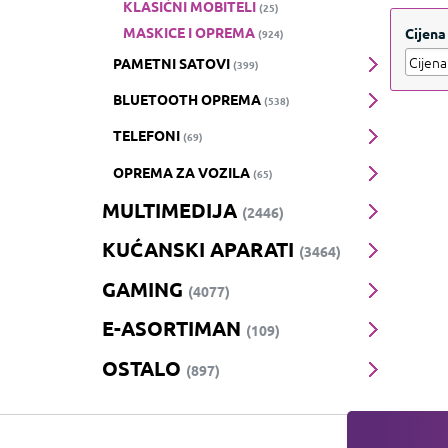
KLASIČNI MOBITELI
(25)
svako
MASKICE I OPREMA
Cijena
(924)
PAMETNI SATOVI
(399)
BLUETOOTH OPREMA
(538)
TELEFONI
(69)
OPREMA ZA VOZILA
(65)
MULTIMEDIJA
(2446)
KUĆANSKI APARATI
(3464)
GAMING
(4077)
E-ASORTIMAN
(109)
OSTALO
(897)