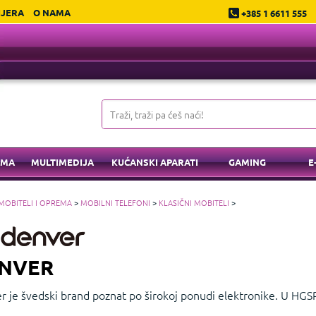
IJERA
O NAMA
+385 1 6611 555
EMA
MULTIMEDIJA
KUĆANSKI APARATI
GAMING
E
MOBITELI I OPREMA
>
MOBILNI TELEFONI
>
KLASIČNI MOBITELI
>
NVER
r je švedski brand poznat po širokoj ponudi elektronike. U H
oth zvučnika, FM radio prijemnika, akcijskih kamera i mobilnih t