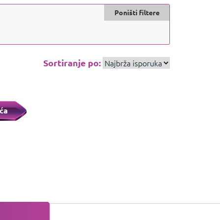
Poništi filtere
Sortiranje po:
ća