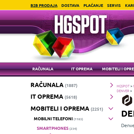
B2B PRODAJA
DOSTAVA
PLAĆANJE
SERVIS
KAR
RAČUNALA
IT OPREMA
MOBITELI I OPR
RAČUNALA
(1887)
HGSPOT
>
DENVER
>
IT OPREMA
(5618)
MOBITELI I OPREMA
(2251)
DE
MOBILNI TELEFONI
(1183)
Denve
SMARTPHONES
(234)
Blueto