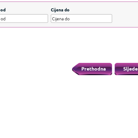
 od
Cijena do
Prethodna
Sljede