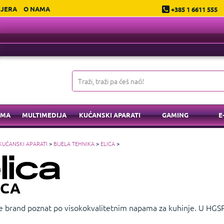
IJERA
O NAMA
+385 1 6611 555
EMA
MULTIMEDIJA
KUĆANSKI APARATI
GAMING
E
KUĆANSKI APARATI
>
BIJELA TEHNIKA
>
ELICA
>
ICA
 je brand poznat po visokokvalitetnim napama za kuhinje. U HG
onalnost i elegantan dizajn
Prikažite manje