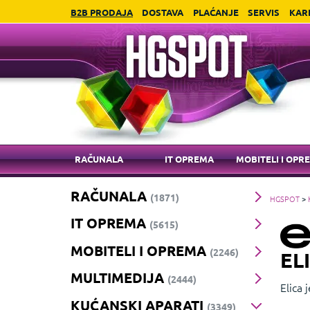
B2B PRODAJA
DOSTAVA
PLAĆANJE
SERVIS
KAR
RAČUNALA
IT OPREMA
MOBITELI I OPR
RAČUNALA
(1871)
HGSPOT
>
IT OPREMA
(5615)
MOBITELI I OPREMA
(2246)
EL
MULTIMEDIJA
(2444)
Elica
KUĆANSKI APARATI
funkci
(3349)