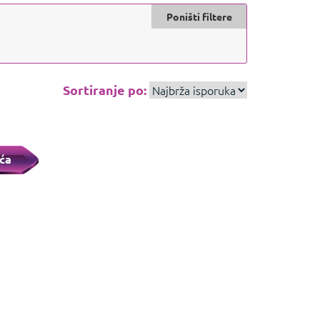
Poništi filtere
Sortiranje po:
ća