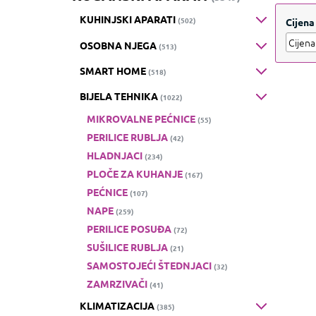
KUHINJSKI APARATI
(502)
Cijena
OSOBNA NJEGA
(513)
SMART HOME
(518)
BIJELA TEHNIKA
(1022)
MIKROVALNE PEĆNICE
(55)
PERILICE RUBLJA
(42)
HLADNJACI
(234)
PLOČE ZA KUHANJE
(167)
PEĆNICE
(107)
NAPE
(259)
PERILICE POSUĐA
(72)
SUŠILICE RUBLJA
(21)
SAMOSTOJEĆI ŠTEDNJACI
(32)
ZAMRZIVAČI
(41)
KLIMATIZACIJA
(385)