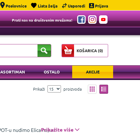
Poslovnice
Lista želja
Usporedi
Prijava
Prati nas na društvenim mrežama!
KOŠARICA (
0
)
-ASORTIMAN
OSTALO
AKCIJE
Prikaži
proizvoda
SPOT-u nudimo Elica napama koje kombiniraju
Prikažite više