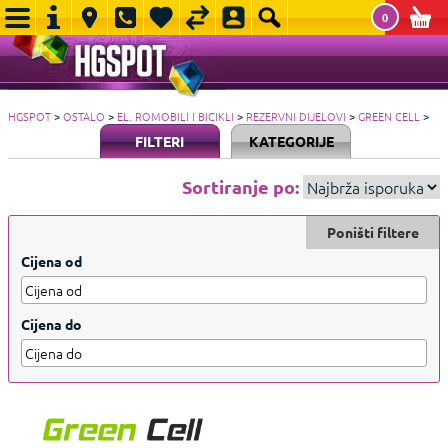
0
HGSPOT
>
OSTALO
>
EL. ROMOBILI I BICIKLI
>
REZERVNI DIJELOVI
>
GREEN CELL
>
FILTERI
KATEGORIJE
Sortiranje po:
Poništi filtere
Cijena od
Cijena do