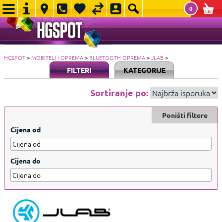
0
HGSPOT
>
MOBITELI I OPREMA
>
BLUETOOTH OPREMA
>
JLAB
>
FILTERI
KATEGORIJE
Sortiranje po:
Poništi filtere
Cijena od
Cijena do