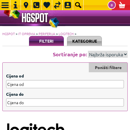
0
HGSPOT
>
IT OPREMA
>
PERIFERIJA
>
LOGITECH
>
FILTERI
KATEGORIJE
Sortiranje po:
Poništi filtere
Cijena od
Cijena do