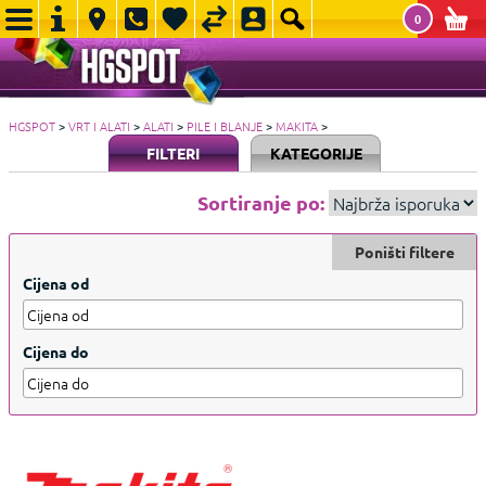
0
HGSPOT
>
VRT I ALATI
>
ALATI
>
PILE I BLANJE
>
MAKITA
>
FILTERI
KATEGORIJE
Sortiranje po:
Poništi filtere
Cijena od
Cijena do