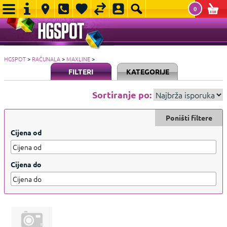
0
HGSPOT
>
RAČUNALA
>
MAXLINE
>
FILTERI
KATEGORIJE
Sortiranje po:
Poništi filtere
Cijena od
Cijena do