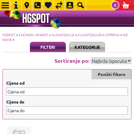
0
HGSPOT
>
KUĆANSKI APARATI
>
KLIMATIZACIJA
>
KLIMATIZACIJSKA OPREMA
>
NO
NAME
>
FILTERI
KATEGORIJE
Sortiranje po:
Poništi filtere
Cijena od
Cijena do