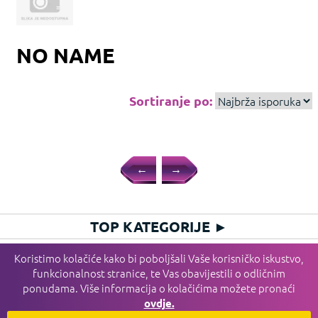
NO NAME
Sortiranje po:
←
→
TOP KATEGORIJE
►
HIT KATEGORIJE
►
Koristimo kolačiće kako bi poboljšali Vaše korisničko iskustvo,
funkcionalnost stranice, te Vas obavijestili o odličnim
PLAĆANJE I DOSTAVA I SERVIS
►
ponudama. Više informacija o kolačićima možete pronaći
INFORMACIJE
►
ovdje.