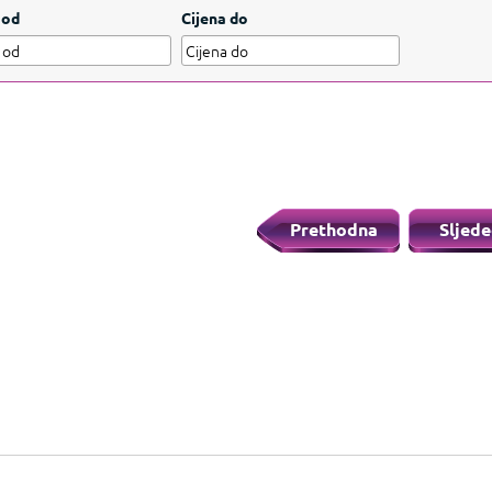
ažite manje
 od
Cijena do
Prethodna
Sljede