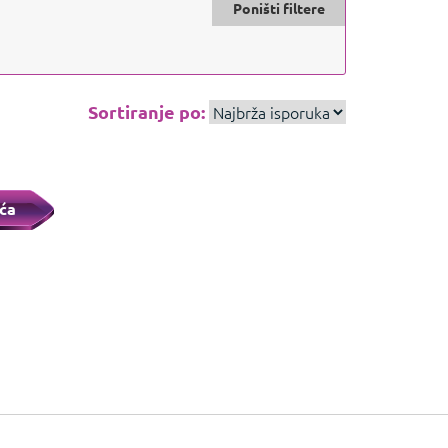
Poništi filtere
Sortiranje po:
ća