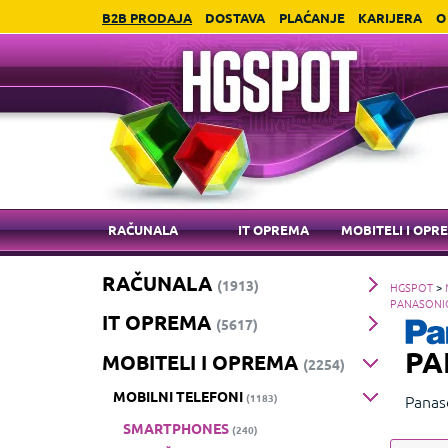
B2B PRODAJA
DOSTAVA
PLAĆANJE
KARIJERA
O
RAČUNALA
IT OPREMA
MOBITELI I OPR
RAČUNALA
(1913)
HGSPOT
>
PANASONI
IT OPREMA
(5617)
PA
MOBITELI I OPREMA
(2254)
MOBILNI TELEFONI
Panas
(1183)
telefo
SMARTPHONES
(240)