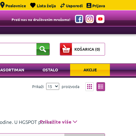
Poslovnice
Lista želja
Usporedi
Prijava
Prati nas na društvenim mrežama!
KOŠARICA (
0
)
-ASORTIMAN
OSTALO
AKCIJE
Prikaži
proizvoda
 godine. U HGSPOT ponudi pronađite bežične
Prikažite više
 inovativnu tehnologiju za vaš dom i ured.