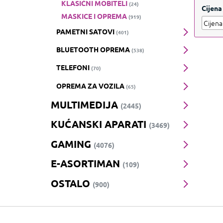
Prik
KLASIČNI MOBITELI
(24)
Cijena
MASKICE I OPREMA
(919)
PAMETNI SATOVI
(401)
BLUETOOTH OPREMA
(538)
TELEFONI
(70)
OPREMA ZA VOZILA
(65)
MULTIMEDIJA
(2445)
KUĆANSKI APARATI
(3469)
GAMING
(4076)
E-ASORTIMAN
(109)
OSTALO
(900)