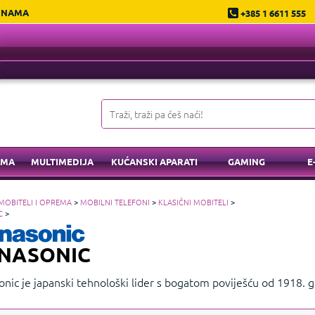
 NAMA
+385 1 6611 555
EMA
MULTIMEDIJA
KUĆANSKI APARATI
GAMING
E
MOBITELI I OPREMA
>
MOBILNI TELEFONI
>
KLASIČNI MOBITELI
>
C
>
NASONIC
onic je japanski tehnološki lider s bogatom poviješću od 1918.
ne, klima uređaje i druge proizvode koji kombiniraju kvalitetu i