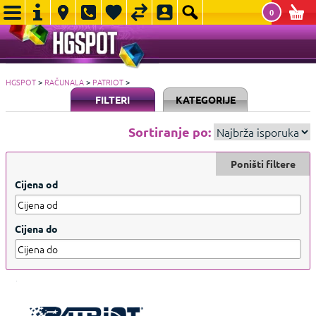
0
HGSPOT
>
RAČUNALA
>
PATRIOT
>
FILTERI
KATEGORIJE
Sortiranje po:
Poništi filtere
Cijena od
Cijena do