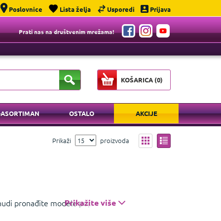
Poslovnice
Lista želja
Usporedi
Prijava
Prati nas na društvenim mrežama!
KOŠARICA (
0
)
-ASORTIMAN
OSTALO
AKCIJE
Prikaži
proizvoda
onudi pronađite modele poput Evolution PRO i
Prikažite više
stvo u simulacijama vožnje i letenja.