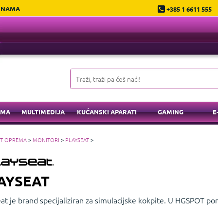
 NAMA
+385 1 6611 555
EMA
MULTIMEDIJA
KUĆANSKI APARATI
GAMING
E
IT OPREMA
>
MONITORI
>
PLAYSEAT
>
AYSEAT
eat je brand specijaliziran za simulacijske kokpite. U HGSPOT p
a Intelligence, koji nude udobnost i stabilnost za vrhunsko isku