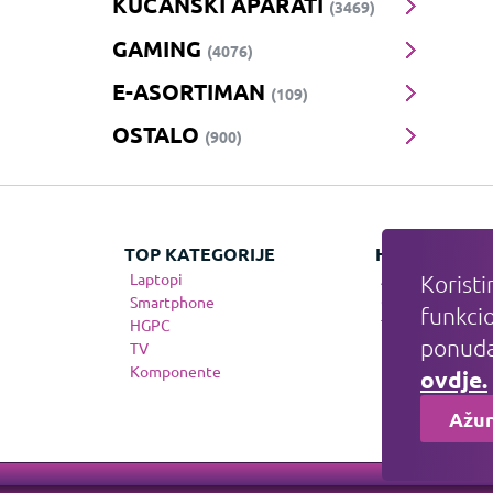
KUĆANSKI APARATI
(3469)
GAMING
(4076)
E-ASORTIMAN
(109)
OSTALO
(900)
TOP KATEGORIJE
HIT KATEGOR
Laptopi
Apple
Koristi
Smartphone
Gaming
funkcio
HGPC
Telefonija
ponuda
TV
Komponente
ovdje.
Ažur