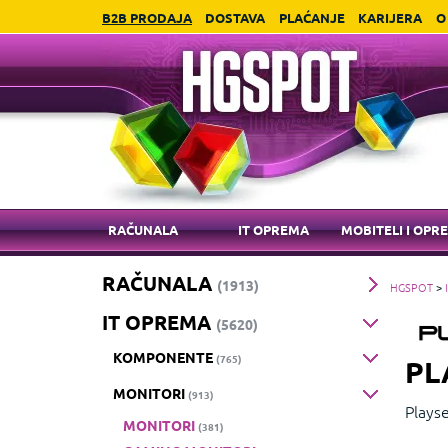
B2B PRODAJA
DOSTAVA
PLAĆANJE
KARIJERA
O
RAČUNALA
IT OPREMA
MOBITELI I OPR
RAČUNALA
(1913)
HGSPOT
>
IT OPREMA
(5620)
KOMPONENTE
(765)
PL
MONITORI
(913)
Plays
MONITORI
(381)
Formul