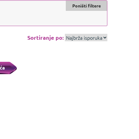
Poništi filtere
Sortiranje po:
ća