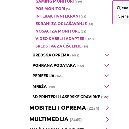
GAMING MONITORI
(140)
Prik
Cijena
POS MONITORI
(5)
INTERAKTIVNI EKRANI
(15)
EKRANI ZA OGLAŠAVANJE
(14)
NOSAČI ZA MONITORE
(53)
VIDEO KABELI I ADAPTERI
(423)
SREDSTVA ZA ČIŠĆENJE
(19)
UREDSKA OPREMA
(1666)
POHRANA PODATAKA
(422)
PERIFERIJA
(960)
MREŽA
(790)
3D PRINTERI I LASERSKE GRAVIRKE
(148)
MOBITELI I OPREMA
(2254)
MULTIMEDIJA
(2445)