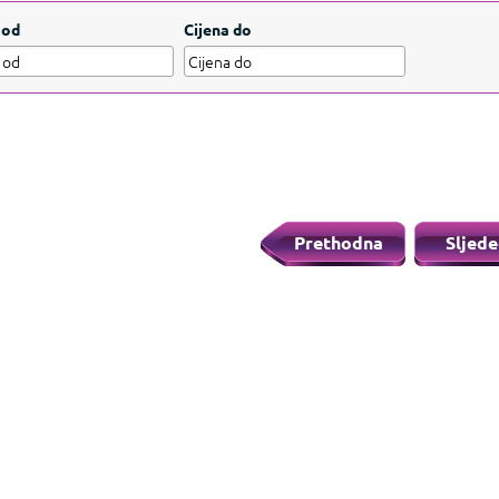
ažite manje
 od
Cijena do
Prethodna
Sljede