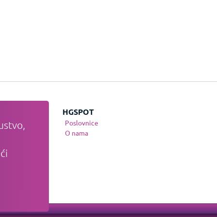
JE
HGSPOT
Poslovnice
ustvo,
te
O nama
nja
ći
osti
anja
tvo