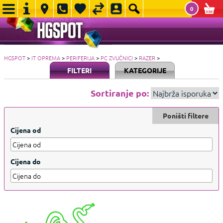
0
HGSPOT
>
IT OPREMA
>
PERIFERIJA
>
PC ZVUČNICI
>
RAZER
>
FILTERI
KATEGORIJE
Sortiranje po:
Poništi filtere
Cijena od
Cijena do