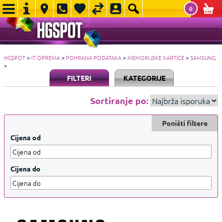
0
HGSPOT
>
IT OPREMA
>
POHRANA PODATAKA
>
MEMORIJSKE KARTICE
>
SAMSUNG
>
FILTERI
KATEGORIJE
Sortiranje po:
Poništi filtere
Cijena od
Cijena do