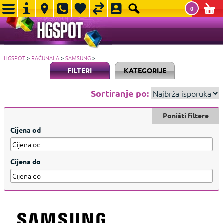
0
HGSPOT
>
RAČUNALA
>
SAMSUNG
>
FILTERI
KATEGORIJE
Sortiranje po:
Poništi filtere
Cijena od
Cijena do