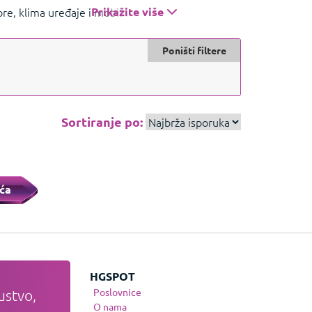
izore, klima uređaje i mobilne telefone. Poznat
Prikažite više
oji zadovoljavaju širok spektar korisničkih
Poništi filtere
Sortiranje po:
ća
JE
HGSPOT
Poslovnice
ustvo,
te
O nama