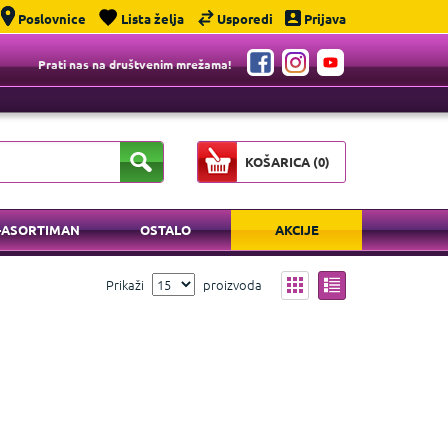
Poslovnice
Lista želja
Usporedi
Prijava
Prati nas na društvenim mrežama!
KOŠARICA (
0
)
-ASORTIMAN
OSTALO
AKCIJE
Prikaži
proizvoda