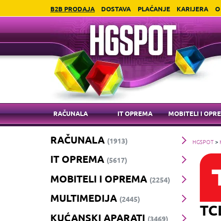
B2B PRODAJA
DOSTAVA
PLAĆANJE
KARIJERA
O
RAČUNALA
IT OPREMA
MOBITELI I OPR
RAČUNALA
(1913)
HGSPOT
>
IT OPREMA
(5617)
MOBITELI I OPREMA
(2254)
MULTIMEDIJA
(2445)
TC
KUĆANSKI APARATI
(3469)