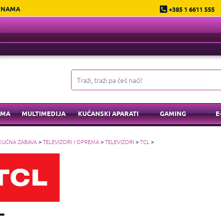
 NAMA
+385 1 6611 555
EMA
MULTIMEDIJA
KUĆANSKI APARATI
GAMING
E
KUĆNA ZABAVA
>
TELEVIZORI I OPREMA
>
TELEVIZORI
>
TCL
>
L