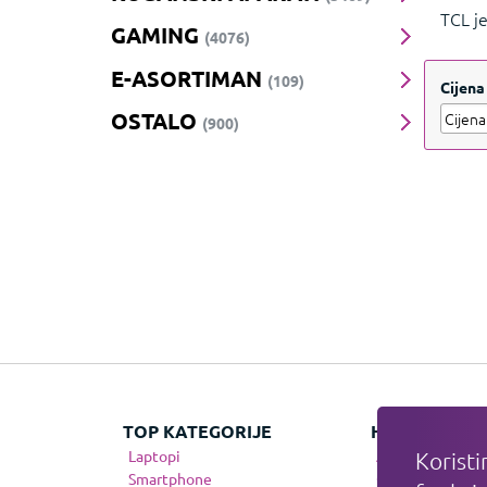
TCL je
GAMING
(4076)
po nap
potre
E-ASORTIMAN
(109)
Cijena
OSTALO
(900)
TOP KATEGORIJE
HIT KATEGOR
Laptopi
Apple
Koristi
Smartphone
Gaming