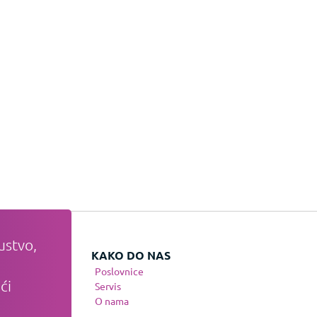
ustvo,
VATI
KAKO DO NAS
Poslovnice
ći
te
Servis
nja
O nama
osti