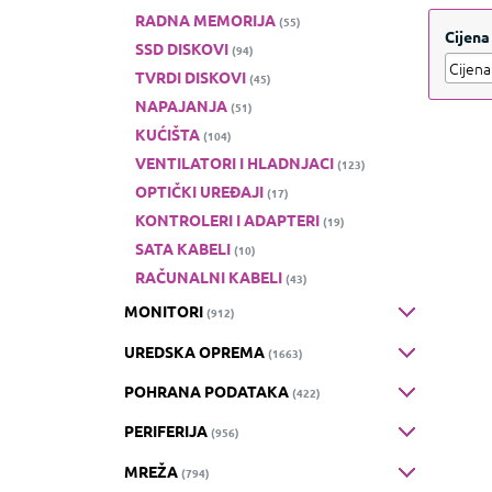
izved
RADNA MEMORIJA
(55)
Cijena
SSD DISKOVI
(94)
TVRDI DISKOVI
(45)
NAPAJANJA
(51)
KUĆIŠTA
(104)
VENTILATORI I HLADNJACI
(123)
OPTIČKI UREĐAJI
(17)
KONTROLERI I ADAPTERI
(19)
SATA KABELI
(10)
RAČUNALNI KABELI
(43)
MONITORI
(912)
UREDSKA OPREMA
(1663)
POHRANA PODATAKA
(422)
PERIFERIJA
(956)
MREŽA
(794)