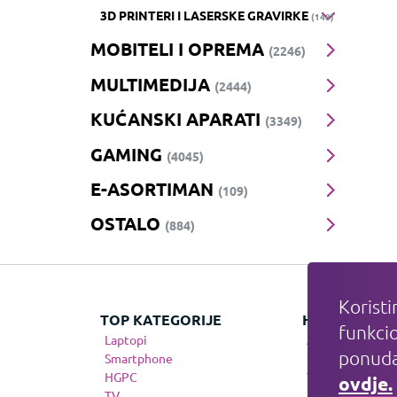
3D PRINTERI I LASERSKE GRAVIRKE
(148)
MOBITELI I OPREMA
(2246)
MULTIMEDIJA
(2444)
KUĆANSKI APARATI
(3349)
GAMING
(4045)
E-ASORTIMAN
(109)
OSTALO
(884)
Koristi
TOP KATEGORIJE
HIT KATEGOR
funkcio
Laptopi
Apple
ponuda
Smartphone
Gaming
HGPC
Telefonija
ovdje.
TV