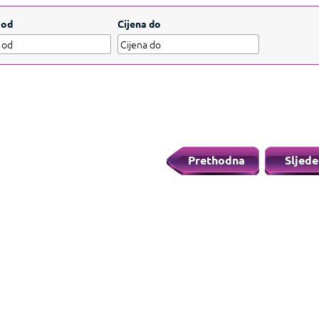
be.
Prikažite manje
 od
Cijena do
Prethodna
Sljede