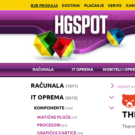
B2B PRODAJA
DOSTAVA
PLAĆANJE
SERVIS
KAR
RAČUNALA
IT OPREMA
MOBITELI I OPR
RAČUNALA
(1871)
HGSPOT
>
IT OPREMA
(5615)
KOMPONENTE
(764)
TH
MATIČNE PLOČE
(77)
PROCESORI
Therma
(67)
terma
GRAFIČKE KARTICE
(59)