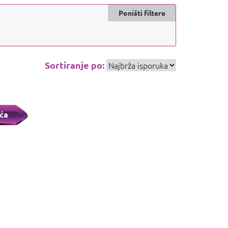
Poništi filtere
Sortiranje po:
ća