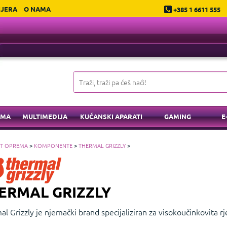
IJERA
O NAMA
+385 1 6611 555
EMA
MULTIMEDIJA
KUĆANSKI APARATI
GAMING
E
IT OPREMA
>
KOMPONENTE
>
THERMAL GRIZZLY
>
ERMAL GRIZZLY
l Grizzly je njemački brand specijaliziran za visokoučinkovita rj
lne paste i tekuće metale. Njihovi proizvodi su popularni među