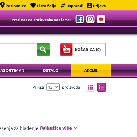
Poslovnice
Lista želja
Usporedi
Prijava
Prati nas na društvenim mrežama!
KOŠARICA (
0
)
-ASORTIMAN
OSTALO
AKCIJE
Prikaži
proizvoda
ešenja za hlađenje računala, uključujući
Prikažite više
 entuzijastima i overklokerima zbog vrhunske