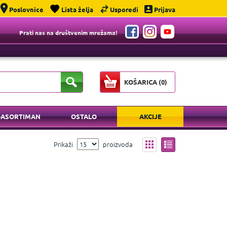
Poslovnice
Lista želja
Usporedi
Prijava
Prati nas na društvenim mrežama!
KOŠARICA (
0
)
-ASORTIMAN
OSTALO
AKCIJE
Prikaži
proizvoda