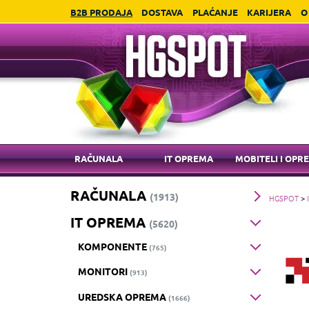
B2B PRODAJA
DOSTAVA
PLAĆANJE
KARIJERA
O
RAČUNALA
IT OPREMA
MOBITELI I OPR
RAČUNALA
(1913)
HGSPOT
>
IT OPREMA
(5620)
KOMPONENTE
(765)
MONITORI
(913)
UREDSKA OPREMA
(1666)