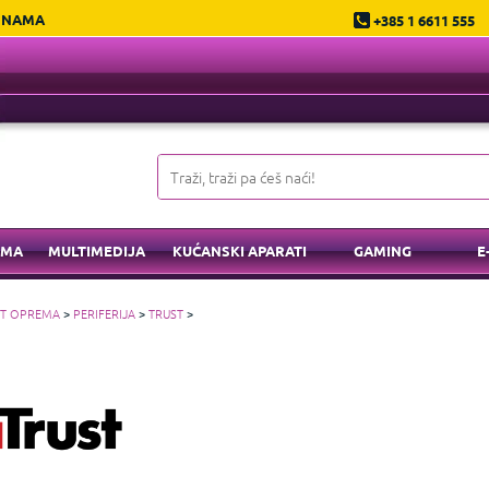
 NAMA
+385 1 6611 555
EMA
MULTIMEDIJA
KUĆANSKI APARATI
GAMING
E
IT OPREMA
>
PERIFERIJA
>
TRUST
>