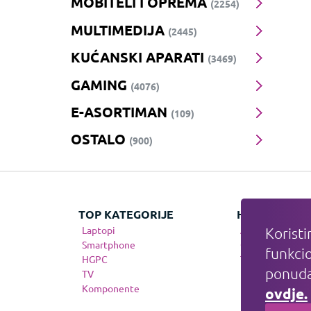
MOBITELI I OPREMA
(2254)
MULTIMEDIJA
(2445)
KUĆANSKI APARATI
(3469)
GAMING
(4076)
E-ASORTIMAN
(109)
OSTALO
(900)
TOP KATEGORIJE
HIT KATEGOR
Laptopi
Apple
Koristi
Smartphone
Gaming
funkcio
HGPC
Telefonija
ponuda
TV
Komponente
ovdje.