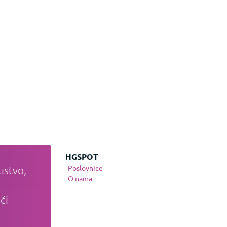
JE
HGSPOT
Poslovnice
ustvo,
te
O nama
nja
ći
osti
anja