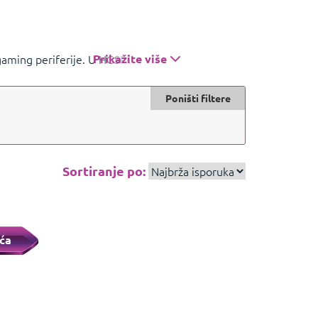
i gaming periferije. U HGSPOT ponudi pronađite
Prikažite više
u i pristupačnost.
Prikažite manje
Poništi filtere
Sortiranje po:
ća