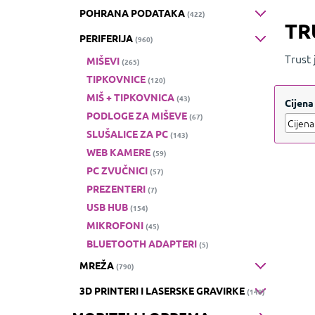
POHRANA PODATAKA
(422)
TR
PERIFERIJA
(960)
Trust
MIŠEVI
(265)
miševe
TIPKOVNICE
(120)
MIŠ + TIPKOVNICA
(43)
Cijena
PODLOGE ZA MIŠEVE
(67)
SLUŠALICE ZA PC
(143)
WEB KAMERE
(59)
PC ZVUČNICI
(57)
PREZENTERI
(7)
USB HUB
(154)
MIKROFONI
(45)
BLUETOOTH ADAPTERI
(5)
MREŽA
(790)
3D PRINTERI I LASERSKE GRAVIRKE
(148)