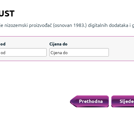
UST
 je nizozemski proizvođač (osnovan 1983.) digitalnih dodataka 
, tipkovnice, slušalice i gaming stolice koji kombiniraju kvalitet
 od
Cijena do
Prethodna
Sljede