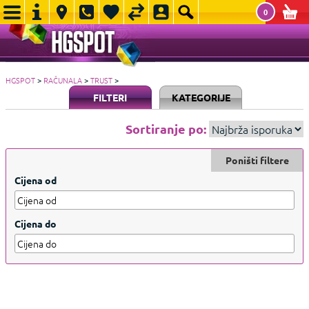
0
HGSPOT
>
RAČUNALA
>
TRUST
>
FILTERI
KATEGORIJE
Sortiranje po:
Poništi filtere
Cijena od
Cijena do