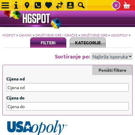
0
HGSPOT
>
GAMING
>
DRUŠTVENE IGRE I IGRAČKE
>
DRUŠTVENE IGRE
>
USAOPOLY
>
FILTERI
KATEGORIJE
Sortiranje po:
Poništi filtere
Cijena od
Cijena do