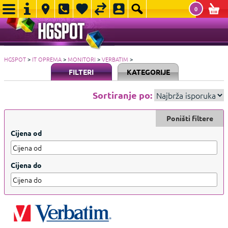
0
HGSPOT
>
IT OPREMA
>
MONITORI
>
VERBATIM
>
FILTERI
KATEGORIJE
Sortiranje po:
Poništi filtere
Cijena od
Cijena do