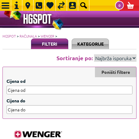
0
HGSPOT
>
RAČUNALA
>
WENGER
>
FILTERI
KATEGORIJE
Sortiranje po:
Poništi filtere
Cijena od
Cijena do