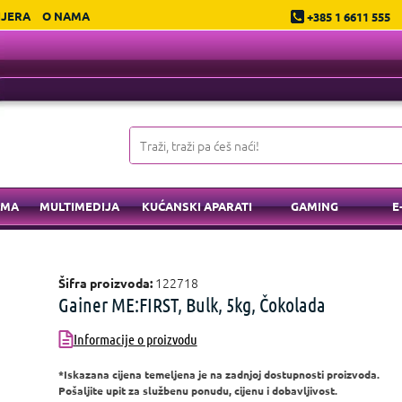
IJERA
O NAMA
+385 1 6611 555
EMA
MULTIMEDIJA
KUĆANSKI APARATI
GAMING
E
122718
Šifra proizvoda:
Gainer ME:FIRST, Bulk, 5kg, Čokolada
Informacije o proizvodu
*Iskazana cijena temeljena je na zadnjoj dostupnosti proizvoda.
Pošaljite upit za službenu ponudu, cijenu i dobavljivost.