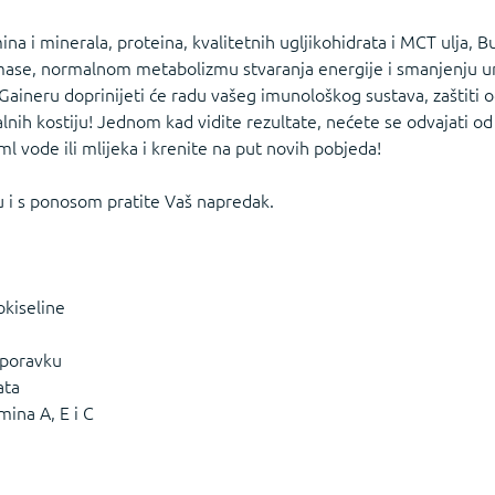
na i minerala, proteina, kvalitetnih ugljikohidrata i MCT ulja, Bu
mase, normalnom metabolizmu stvaranja energije i smanjenju umo
 Gaineru doprinijeti će radu vašeg imunološkog sustava, zaštiti o
lnih kostiju! Jednom kad vidite rezultate, nećete se odvajati od
l vode ili mlijeka i krenite na put novih pobjeda!
u i s ponosom pratite Vaš napredak.
okiseline
 oporavku
ata
amina A, E i C