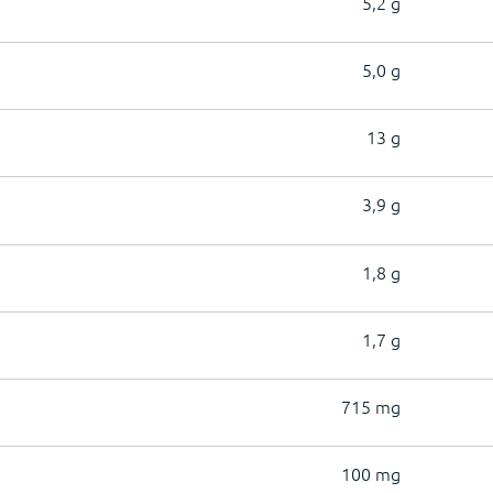
5,2 g
5,0 g
13 g
3,9 g
1,8 g
1,7 g
715 mg
100 mg