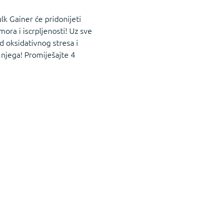
lk Gainer će pridonijeti
ra i iscrpljenosti! Uz sve
d oksidativnog stresa i
 njega! Promiješajte 4