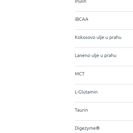
Inulin
iBCAA
Kokosovo ulje u prahu
Laneno ulje u prahu
MCT
L-Glutamin
Taurin
Digezyme®