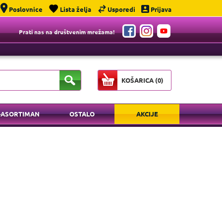
Poslovnice
Lista želja
Usporedi
Prijava
Prati nas na društvenim mrežama!
KOŠARICA (
0
)
-ASORTIMAN
OSTALO
AKCIJE