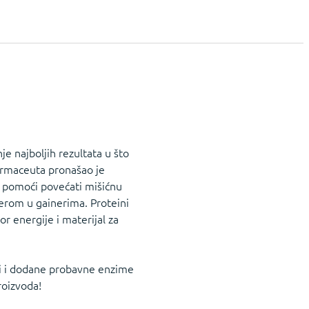
e najboljih rezultata u što
farmaceuta pronašao je
m pomoći povećati mišićnu
jerom u gainerima. Proteini
r energije i materijal za
rži i dodane probavne enzime
roizvoda!