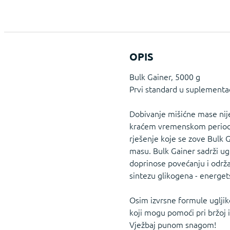
OPIS
Bulk Gainer, 5000 g
Prvi standard u suplementaci
Dobivanje mišićne mase nije 
kraćem vremenskom periodu i
rješenje koje se zove Bulk 
masu. Bulk Gainer sadrži ug
doprinose povećanju i održav
sintezu glikogena - energets
Osim izvrsne formule ugljik
koji mogu pomoći pri bržoj i
Vježbaj punom snagom!