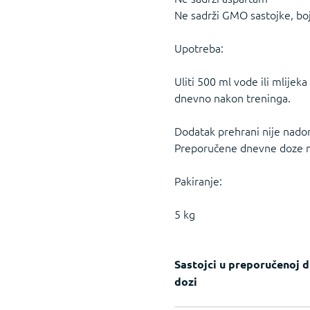
Ne sadrži GMO sastojke, boj
Upotreba:
Uliti 500 ml vode ili mlijek
dnevno nakon treninga.
Dodatak prehrani nije nado
Preporučene dnevne doze ne
Pakiranje:
5 kg
Sastojci u preporučenoj 
dozi