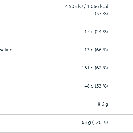
4 505 kJ / 1 066 kcal
(53 %)
17 g (24 %)
seline
13 g (66 %)
161 g (62 %)
48 g (53 %)
8,6 g
63 g (126 %)