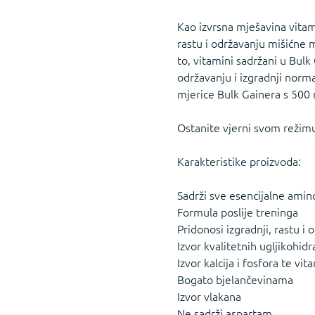
Kao izvrsna mješavina vitami
rastu i održavanju mišićne 
to, vitamini sadržani u Bulk
održavanju i izgradnji norma
mjerice Bulk Gainera s 500 m
Ostanite vjerni svom režim
Karakteristike proizvoda:
Sadrži sve esencijalne amin
Formula poslije treninga
Pridonosi izgradnji, rastu i
Izvor kvalitetnih ugljikohidr
Izvor kalcija i fosfora te vit
Bogato bjelančevinama
Izvor vlakana
Ne sadrži aspartam