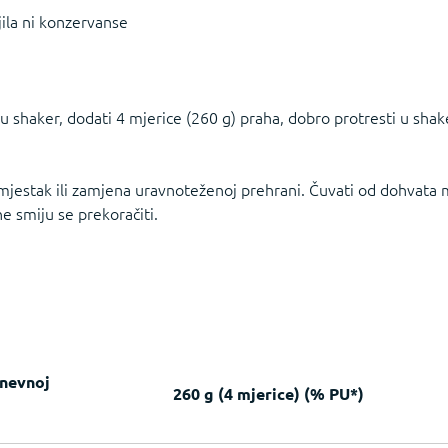
ila ni konzervanse
a u shaker, dodati 4 mjerice (260 g) praha, dobro protresti u sh
mjestak ili zamjena uravnoteženoj prehrani. Čuvati od dohvata 
 smiju se prekoračiti.
dnevnoj
260 g (4 mjerice) (% PU*)