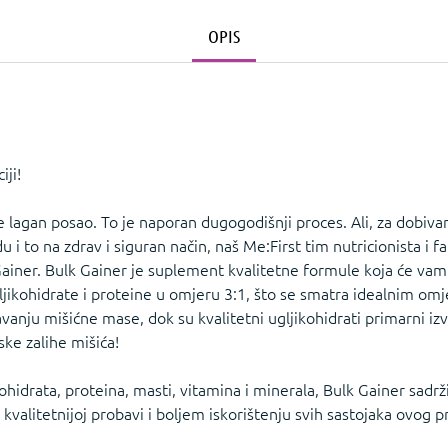
OPIS
ji!
lagan posao. To je naporan dugogodišnji proces. Ali, za dobivanj
 to na zdrav i siguran način, naš Me:First tim nutricionista i 
Gainer. Bulk Gainer je suplement kvalitetne formule koja će va
ljikohidrate i proteine u omjeru 3:1, što se smatra idealnim om
anju mišićne mase, dok su kvalitetni ugljikohidrati primarni izvo
ke zalihe mišića!
ohidrata, proteina, masti, vitamina i minerala, Bulk Gainer sad
 kvalitetnijoj probavi i boljem iskorištenju svih sastojaka ovog p