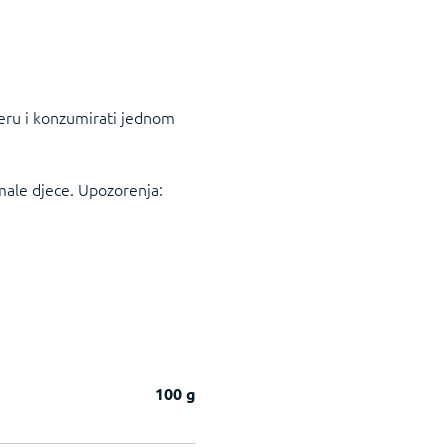
akeru i konzumirati jednom
male djece. Upozorenja:
100 g