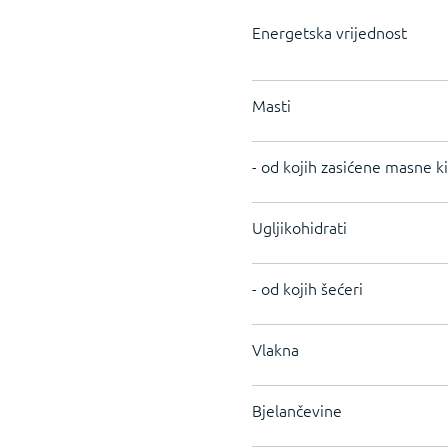
Energetska vrijednost
Masti
- od kojih zasićene masne ki
Ugljikohidrati
- od kojih šećeri
Vlakna
Bjelančevine