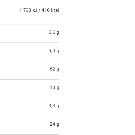
1 733 kJ / 410 kcal
6,6 g
5,0 g
62 g
18 g
3,3 g
24 g