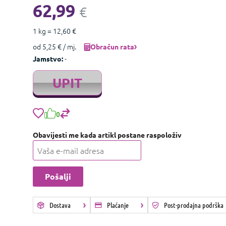
62,99
€
1 kg = 12,60 €
od 5,25 € / mj.
Obračun rata
-
Jamstvo:
UPIT
0
Obavijesti me kada artikl postane raspoloživ
Dostava
Plaćanje
Post-prodajna podrška