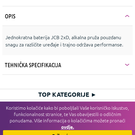
OPIS
Jednokratna baterija JCB 2xD, alkalna pruža pouzdanu
snagu za različite uređaje i trajno održava performanse.
TEHNIČKA SPECIFIKACIJA
TOP KATEGORIJE
►
HIT KATEGORIJE
►
Koristimo kolačiće kako bi poboljšali Vaše korisničko iskustvo,
funkcionalnost stranice, te Vas obavijestili o odličnim
PLAĆANJE I DOSTAVA I SERVIS
►
ponudama. Više informacija o kolačićima možete pronaći
INFORMACIJE
►
ovdje.