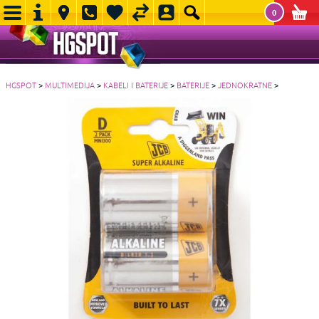
0
HGSPOT
>
MULTIMEDIJA
>
KABELI I BATERIJE
>
BATERIJE
>
JEDNOKRATNE
>