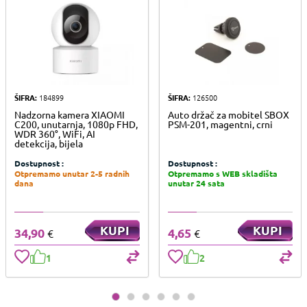
ŠIFRA:
184899
ŠIFRA:
126500
Nadzorna kamera XIAOMI
Auto držač za mobitel SBOX
C200, unutarnja, 1080p FHD,
PSM-201, magentni, crni
WDR 360°, WiFi, AI
detekcija, bijela
Dostupnost :
Dostupnost :
Otpremamo unutar 2-5 radnih
Otpremamo s WEB skladišta
dana
unutar 24 sata
KUPI
KUPI
34,90
4,65
€
€
1
2