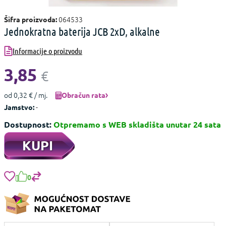
064533
Šifra proizvoda:
Jednokratna baterija JCB 2xD, alkalne
Informacije o proizvodu
3,85
€
od 0,32 € / mj.
Obračun rata
-
Jamstvo:
Dostupnost:
Otpremamo s WEB skladišta unutar 24 sata
KUPI
0