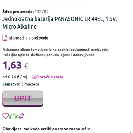
132784
Šifra proizvoda:
Jednokratna baterija PANASONIC LR-44EL, 1.5V,
Micro Alkaline
Informacije o proizvodu
*Iskazana cijena temeljena je na zadnjoj dostupnosti proizvoda.
Pošaljite upit za službenu ponudu, cijenu i dobavljivost.
1,63
€
od 0,14 € / mj.
Obračun rata
3 mjeseca
Jamstvo:
UPIT
0
Obavijesti me kada artikl postane raspoloživ