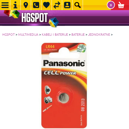
0
HGSPOT
>
MULTIMEDIJA
>
KABELI I BATERIJE
>
BATERIJE
>
JEDNOKRATNE
>