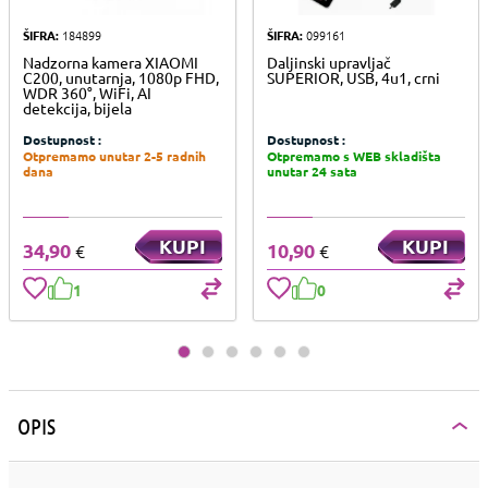
ŠIFRA:
184899
ŠIFRA:
099161
Nadzorna kamera XIAOMI
Daljinski upravljač
C200, unutarnja, 1080p FHD,
SUPERIOR, USB, 4u1, crni
WDR 360°, WiFi, AI
detekcija, bijela
Dostupnost :
Dostupnost :
Otpremamo unutar 2-5 radnih
Otpremamo s WEB skladišta
dana
unutar 24 sata
KUPI
KUPI
34,90
10,90
€
€
1
0
OPIS