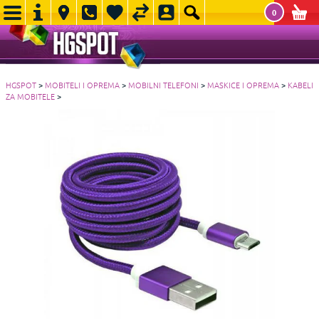
0
HGSPOT
>
MOBITELI I OPREMA
>
MOBILNI TELEFONI
>
MASKICE I OPREMA
>
KABELI
ZA MOBITELE
>