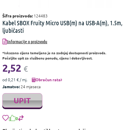
124483
Šifra proizvoda:
Kabel SBOX Fruity Micro USB(m) na USB-A(m), 1.5m,
ljubičasti
Informacije o proizvodu
*Iskazana cijena temeljena je na zadnjoj dostupnosti proizvoda.
Pošaljite upit za službenu ponudu, cijenu i dobavljivost.
2,52
€
od 0,21 € / mj.
Obračun rata
24 mjeseca
Jamstvo:
UPIT
0