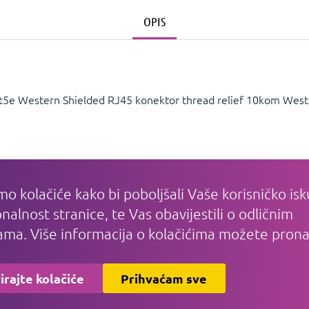
OPIS
5e Western Shielded RJ45 konektor thread relief 10kom Weste
mo kolačiće kako bi poboljšali Vaše korisničko isk
IJE
PLAĆANJE I DOSTAVA
KAKO KUPO
nalnost stranice, te Vas obavijestili o odličnim
Plaćanje
Registracija
ma. Više informacija o kolačićima možete prona
Dostava
Često nas pita
Sigurnost plaćanja
Uvjeti poslova
Prednosti kupnje
Zaštita privatn
irajte kolačiće
Prihvaćam sve
Reklamacija
Povrati