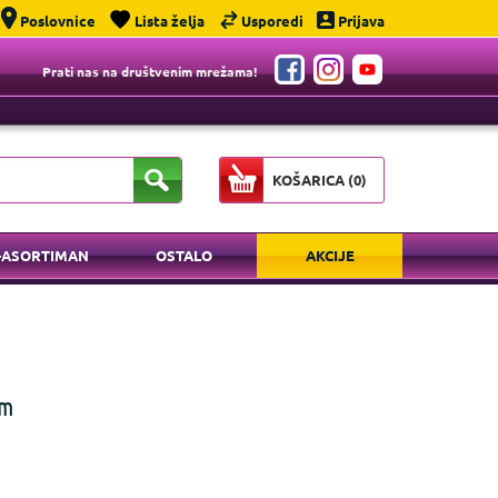
Poslovnice
Lista želja
Usporedi
Prijava
Prati nas na društvenim mrežama!
KOŠARICA (
0
)
-ASORTIMAN
OSTALO
AKCIJE
om