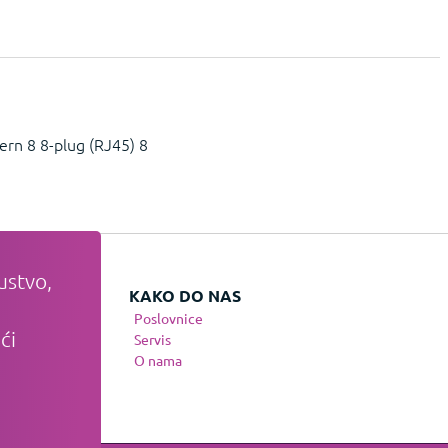
rn 8 8-plug (RJ45) 8
ustvo,
VATI
KAKO DO NAS
Poslovnice
ći
te
Servis
nja
O nama
osti