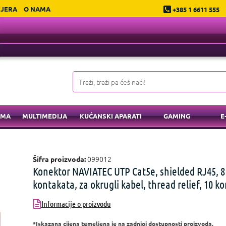
IJERA
O NAMA
+385 1 6611 555
EMA
MULTIMEDIJA
KUĆANSKI APARATI
GAMING
E
099012
Šifra proizvoda:
Konektor NAVIATEC UTP Cat5e, shielded RJ45, 8
kontakata, za okrugli kabel, thread relief, 10 k
Informacije o proizvodu
*Iskazana cijena temeljena je na zadnjoj dostupnosti proizvoda.