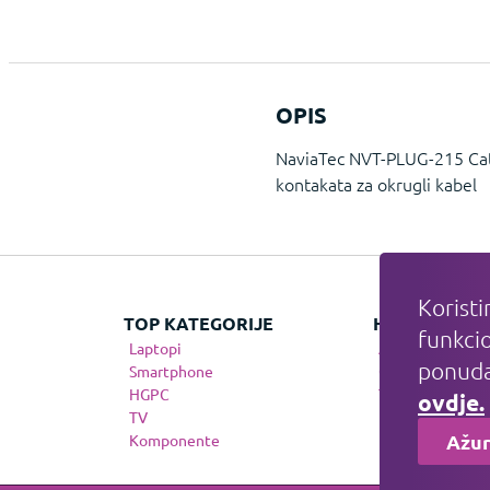
OPIS
NaviaTec NVT-PLUG-215 Cat
kontakata za okrugli kabel
Koristi
TOP KATEGORIJE
HIT KATEGOR
funkcio
Laptopi
Apple
ponuda
Smartphone
Gaming
HGPC
Telefonija
ovdje.
TV
Ažur
Komponente