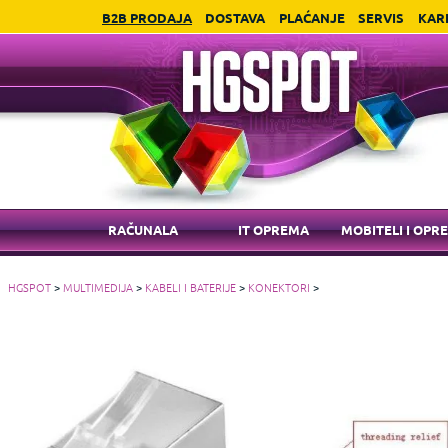
B2B PRODAJA
DOSTAVA
PLAĆANJE
SERVIS
KAR
RAČUNALA
IT OPREMA
MOBITELI I OPR
HGSPOT
>
MULTIMEDIJA
>
KABELI I BATERIJE
>
KONEKTORI
>