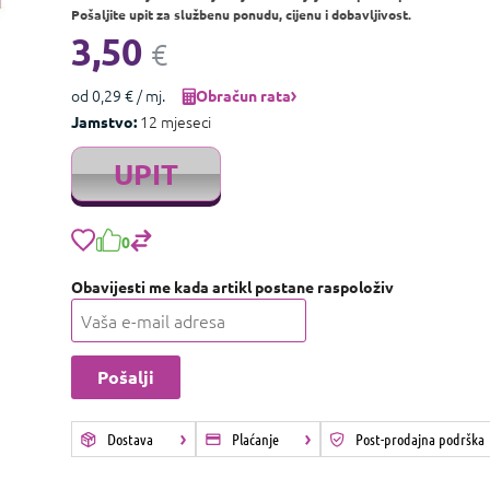
Pošaljite upit za službenu ponudu, cijenu i dobavljivost.
3,50
€
od 0,29 € / mj.
Obračun rata
12 mjeseci
Jamstvo:
UPIT
0
Obavijesti me kada artikl postane raspoloživ
Dostava
Plaćanje
Post-prodajna podrška