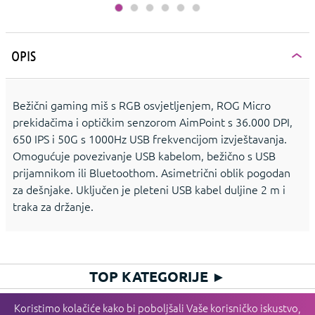
OPIS
Bežični gaming miš s RGB osvjetljenjem, ROG Micro
prekidačima i optičkim senzorom AimPoint s 36.000 DPI,
650 IPS i 50G s 1000Hz USB frekvencijom izvještavanja.
Omogućuje povezivanje USB kabelom, bežično s USB
prijamnikom ili Bluetoothom. Asimetrični oblik pogodan
za dešnjake. Uključen je pleteni USB kabel duljine 2 m i
traka za držanje.
TOP KATEGORIJE
►
HIT KATEGORIJE
►
Koristimo kolačiće kako bi poboljšali Vaše korisničko iskustvo,