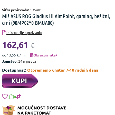
195401
Šifra proizvoda:
Miš ASUS ROG Gladius III AimPoint, gaming, bežični,
crni (90MP02Y0-BMUA00)
Informacije o proizvodu
162,61
€
od 13,55 € / mj.
Obračun rata
24 mjeseca
Jamstvo:
Dostupnost:
Otpremamo unutar 7-10 radnih dana
KUPI
0