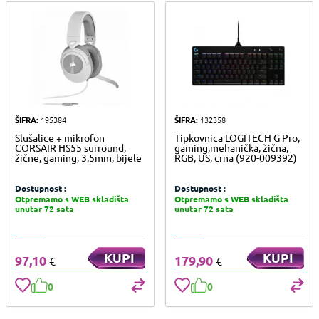
ŠIFRA:
195384
ŠIFRA:
132358
Slušalice + mikrofon
Tipkovnica LOGITECH G Pro,
CORSAIR HS55 surround,
gaming,mehanička, žična,
žične, gaming, 3.5mm, bijele
RGB, US, crna (920-009392)
Dostupnost :
Dostupnost :
Otpremamo s WEB skladišta
Otpremamo s WEB skladišta
unutar 72 sata
unutar 72 sata
KUPI
KUPI
97,10
179,90
€
€
0
0