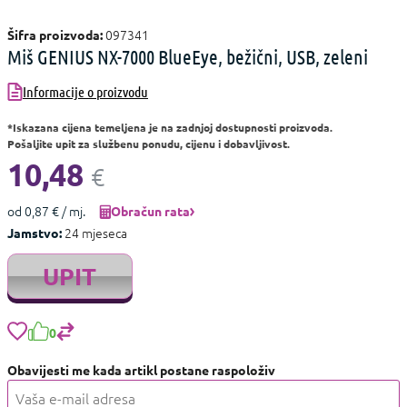
097341
Šifra proizvoda:
Miš GENIUS NX-7000 BlueEye, bežični, USB, zeleni
Informacije o proizvodu
*Iskazana cijena temeljena je na zadnjoj dostupnosti proizvoda.
Pošaljite upit za službenu ponudu, cijenu i dobavljivost.
10,48
€
od 0,87 € / mj.
Obračun rata
24 mjeseca
Jamstvo:
UPIT
0
Obavijesti me kada artikl postane raspoloživ