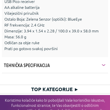
USB Pico receiver
AA alkaline batterija
Višejezični priručnik
Ostalo Boja: Zelena Senzor (optički): BlueEye
RF frekvencija: 2.4 GHz
Dimenzije: 3.94 x 1.54 x 2.28 / 100.0 x 39.0 x 58.0 mm
Masa: 56.0 g
Odličan za obje ruke
Prati po gotovo svakoj površini
TEHNIČKA SPECIFIKACIJA
TOP KATEGORIJE
►
HIT KATEGORIJE
►
Koristimo kolačiće kako bi poboljšali Vaše korisničko iskustvo,
funkcionalnost stranice, te Vas obavijestili o odličnim
PLAĆANJE I DOSTAVA I SERVIS
►