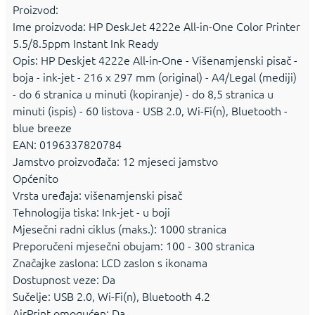
Proizvod:
Ime proizvoda: HP DeskJet 4222e All-in-One Color Printer
5.5/8.5ppm Instant Ink Ready
Opis: HP Deskjet 4222e All-in-One - Višenamjenski pisač -
boja - ink-jet - 216 x 297 mm (original) - A4/Legal (mediji)
- do 6 stranica u minuti (kopiranje) - do 8,5 stranica u
minuti (ispis) - 60 listova - USB 2.0, Wi-Fi(n), Bluetooth -
blue breeze
EAN: 0196337820784
Jamstvo proizvođača: 12 mjeseci jamstvo
Općenito
Vrsta uređaja: višenamjenski pisač
Tehnologija tiska: Ink-jet - u boji
Mjesečni radni ciklus (maks.): 1000 stranica
Preporučeni mjesečni obujam: 100 - 300 stranica
Značajke zaslona: LCD zaslon s ikonama
Dostupnost veze: Da
Sučelje: USB 2.0, Wi-Fi(n), Bluetooth 4.2
AirPrint omogućen: Da