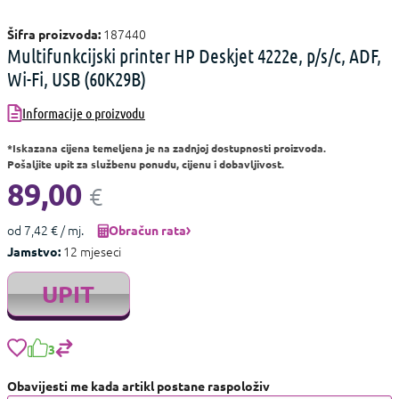
187440
Šifra proizvoda:
Multifunkcijski printer HP Deskjet 4222e, p/s/c, ADF,
Wi-Fi, USB (60K29B)
Informacije o proizvodu
*Iskazana cijena temeljena je na zadnjoj dostupnosti proizvoda.
Pošaljite upit za službenu ponudu, cijenu i dobavljivost.
89,00
€
od 7,42 € / mj.
Obračun rata
12 mjeseci
Jamstvo:
UPIT
3
Obavijesti me kada artikl postane raspoloživ