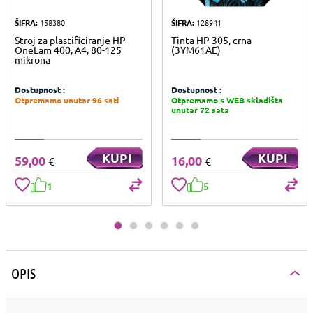
ŠIFRA:
158380
ŠIFRA:
128941
Stroj za plastificiranje HP
Tinta HP 305, crna
OneLam 400, A4, 80-125
(3YM61AE)
mikrona
Dostupnost :
Dostupnost :
Otpremamo unutar 96 sati
Otpremamo s WEB skladišta
unutar 72 sata
KUPI
KUPI
59,00
16,00
€
€
1
5
OPIS