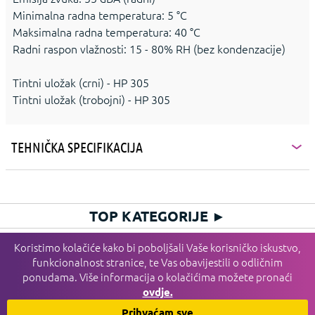
Minimalna radna temperatura: 5 °C
Maksimalna radna temperatura: 40 °C
Radni raspon vlažnosti: 15 - 80% RH (bez kondenzacije)
Tintni uložak (crni) - HP 305
Tintni uložak (trobojni) - HP 305
TEHNIČKA SPECIFIKACIJA
TOP KATEGORIJE
►
HIT KATEGORIJE
►
Koristimo kolačiće kako bi poboljšali Vaše korisničko iskustvo,
funkcionalnost stranice, te Vas obavijestili o odličnim
PLAĆANJE I DOSTAVA I SERVIS
►
ponudama. Više informacija o kolačićima možete pronaći
INFORMACIJE
►
ovdje.
HGSPOT
►
Prihvaćam sve