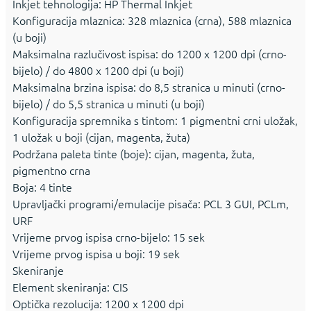
Inkjet tehnologija: HP Thermal Inkjet
Konfiguracija mlaznica: 328 mlaznica (crna), 588 mlaznica
(u boji)
Maksimalna razlučivost ispisa: do 1200 x 1200 dpi (crno-
bijelo) / do 4800 x 1200 dpi (u boji)
Maksimalna brzina ispisa: do 8,5 stranica u minuti (crno-
bijelo) / do 5,5 stranica u minuti (u boji)
Konfiguracija spremnika s tintom: 1 pigmentni crni uložak,
1 uložak u boji (cijan, magenta, žuta)
Podržana paleta tinte (boje): cijan, magenta, žuta,
pigmentno crna
Boja: 4 tinte
Upravljački programi/emulacije pisača: PCL 3 GUI, PCLm,
URF
Vrijeme prvog ispisa crno-bijelo: 15 sek
Vrijeme prvog ispisa u boji: 19 sek
Skeniranje
Element skeniranja: CIS
Optička rezolucija: 1200 x 1200 dpi