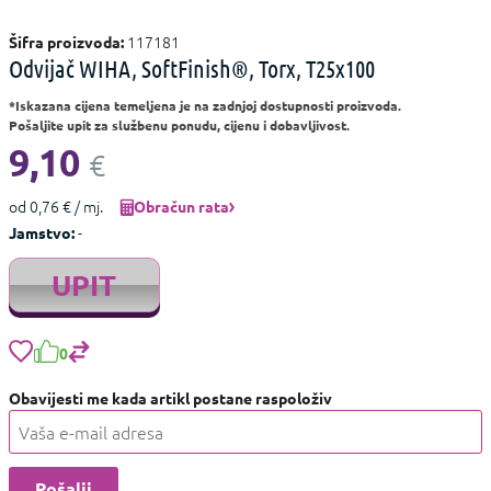
117181
Šifra proizvoda:
Odvijač WIHA, SoftFinish®, Torx, T25x100
*Iskazana cijena temeljena je na zadnjoj dostupnosti proizvoda.
Pošaljite upit za službenu ponudu, cijenu i dobavljivost.
9,10
€
od 0,76 € / mj.
Obračun rata
-
Jamstvo:
UPIT
0
Obavijesti me kada artikl postane raspoloživ