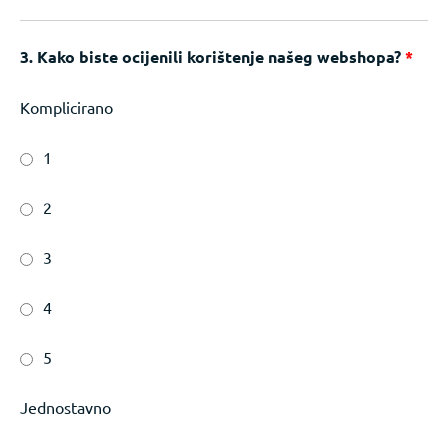
3. Kako biste ocijenili korištenje našeg webshopa?
*
Komplicirano
1
2
3
4
5
Jednostavno