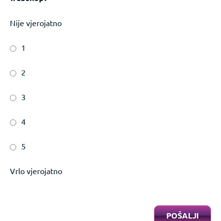
Nije vjerojatno
1
2
3
4
5
Vrlo vjerojatno