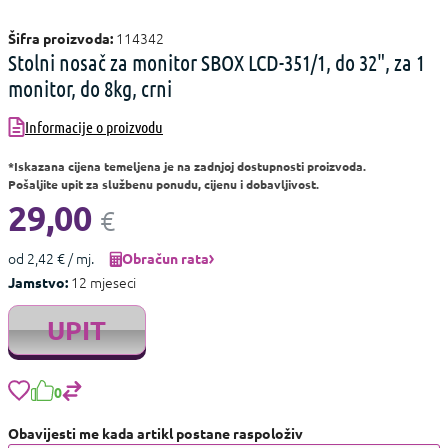
114342
Šifra proizvoda:
Stolni nosač za monitor SBOX LCD-351/1, do 32", za 1
monitor, do 8kg, crni
Informacije o proizvodu
*Iskazana cijena temeljena je na zadnjoj dostupnosti proizvoda.
Pošaljite upit za službenu ponudu, cijenu i dobavljivost.
29,00
€
od 2,42 € / mj.
Obračun rata
12 mjeseci
Jamstvo:
UPIT
0
Obavijesti me kada artikl postane raspoloživ