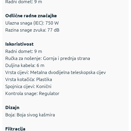
Radni domet: 9 m
Odlične radne značajke
Ulazna snaga (IEC): 750 W
Razina snage zvuka: 77 dB
Iskoristivost
Radni domet: 9 m
Ručka za nošenje: Gornja i prednja strana
Duljina kabela: 6 m
Vrsta cijevi: Metalna dvodijelna teleskopska cijev
Vrsta kotačića: Plastika
Spojnica cijevi: Konični
Kontrola snage: Regulator
Dizajn
Boja: Boja sivog kašmira
Filtracija