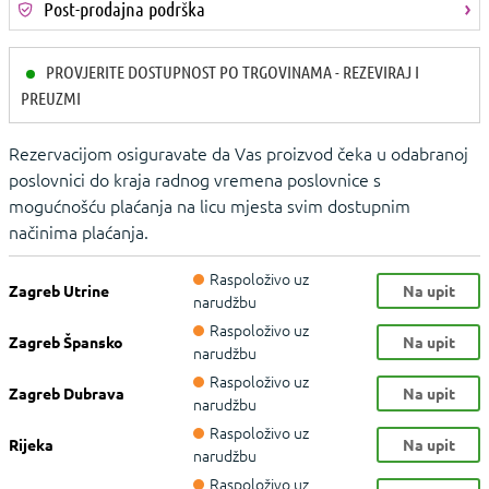
Post-prodajna podrška
PROVJERITE DOSTUPNOST PO TRGOVINAMA - REZEVIRAJ I
PREUZMI
Rezervacijom osiguravate da Vas proizvod čeka u odabranoj
poslovnici do kraja radnog vremena poslovnice s
mogućnošću plaćanja na licu mjesta svim dostupnim
načinima plaćanja.
Raspoloživo uz
Zagreb Utrine
Na upit
narudžbu
Raspoloživo uz
Zagreb Špansko
Na upit
narudžbu
Raspoloživo uz
Zagreb Dubrava
Na upit
narudžbu
Raspoloživo uz
Rijeka
Na upit
narudžbu
Raspoloživo uz