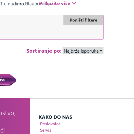
OT-u nudimo Blaupunkt proizvode poput
Prikažite više
koji pružaju kvalitetan zvuk i pouzdanost.
Poništi filtere
Sortiranje po:
ća
ustvo,
VATI
KAKO DO NAS
Poslovnice
ći
te
Servis