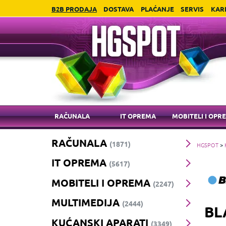
B2B PRODAJA
DOSTAVA
PLAĆANJE
SERVIS
KAR
RAČUNALA
IT OPREMA
MOBITELI I OPR
RAČUNALA
(1871)
HGSPOT
>
IT OPREMA
(5617)
MOBITELI I OPREMA
(2247)
MULTIMEDIJA
(2444)
BL
KUĆANSKI APARATI
(3349)