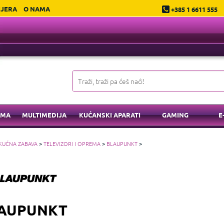
IJERA
O NAMA
+385 1 6611 555
EMA
MULTIMEDIJA
KUĆANSKI APARATI
GAMING
E
KUĆNA ZABAVA
>
TELEVIZORI I OPREMA
>
BLAUPUNKT
>
AUPUNKT