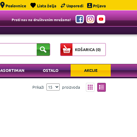
Poslovnice
Lista želja
Usporedi
Prijava
Prati nas na društvenim mrežama!
KOŠARICA (
0
)
-ASORTIMAN
OSTALO
AKCIJE
Prikaži
proizvoda