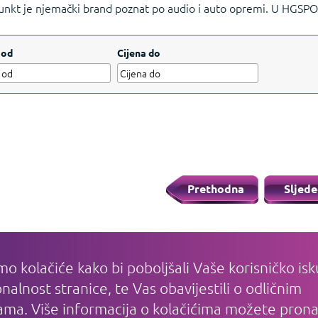
unkt je njemački brand poznat po audio i auto opremi. U HGSP
nog telefona BS08, auto radija BPA-1123BT i boomboxa BB18RD, 
ažite manje
 od
Cijena do
Prethodna
Sljede
mo kolačiće kako bi poboljšali Vaše korisničko isk
IJE
PLAĆANJE I DOSTAVA
KAKO KUPO
nalnost stranice, te Vas obavijestili o odličnim
Plaćanje
Registracija
ma. Više informacija o kolačićima možete prona
Dostava
Često nas pita