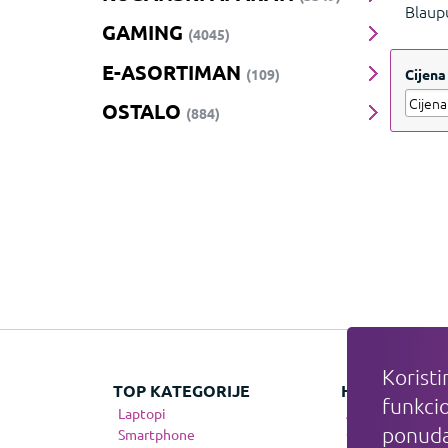
Blaup
GAMING
mobil
(4045)
Prik
E-ASORTIMAN
(109)
Cijena
OSTALO
(884)
Koristi
TOP KATEGORIJE
HIT KATEGOR
funkcio
Laptopi
Apple
ponuda
Smartphone
Gaming