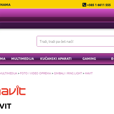
 NAMA
+385 1 6611 555
EMA
MULTIMEDIJA
KUĆANSKI APARATI
GAMING
E
MULTIMEDIJA
>
FOTO I VIDEO OPREMA
>
GIMBALI I RING LIGHT
>
HAVIT
VIT