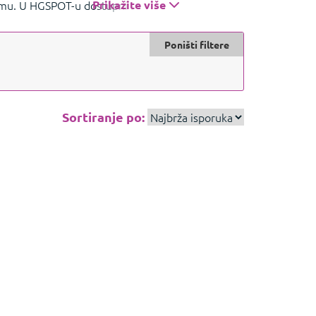
emu. U HGSPOT-u dostupni su njihovi miš-evi,
Prikažite više
Poništi filtere
Sortiranje po: