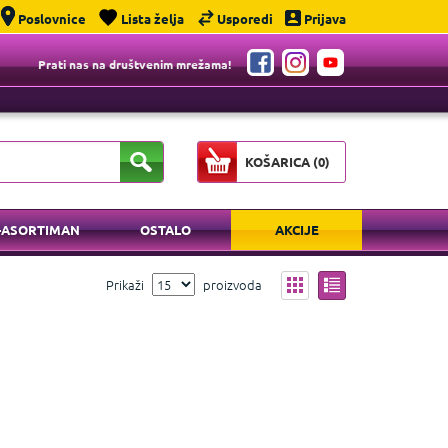
Poslovnice
Lista želja
Usporedi
Prijava
Prati nas na društvenim mrežama!
KOŠARICA (
0
)
-ASORTIMAN
OSTALO
AKCIJE
Prikaži
proizvoda