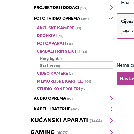
Havit 
PROJEKTORI I DODACI
(107)
tipkov
FOTO I VIDEO OPREMA
(284)
Cijena
AKCIJSKE KAMERE
(83)
DRONOVI
(40)
FOTOAPARATI
(36)
GIMBALI I RING LIGHT
(13)
Ring light
(1)
Nema pr
Stativi
(10)
VIDEO KAMERE
(2)
Nasta
MEMORIJSKE KARTICE
(104)
STUDIO KONTROLERI
(7)
AUDIO OPREMA
(951)
KABELI I BATERIJE
(803)
KUĆANSKI APARATI
(3464)
GAMING
(4075)