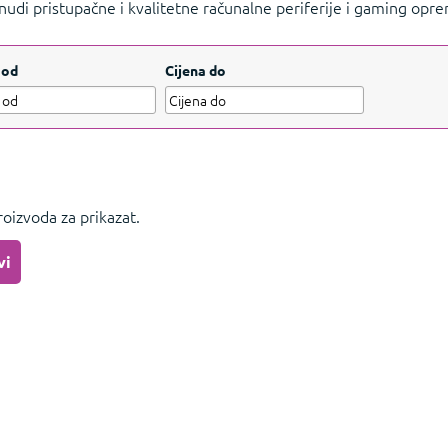
nudi pristupačne i kvalitetne računalne periferije i gaming opr
nice, slušalice, podloge i zvučnici.
Prikažite manje
 od
Cijena do
oizvoda za prikazat.
vi