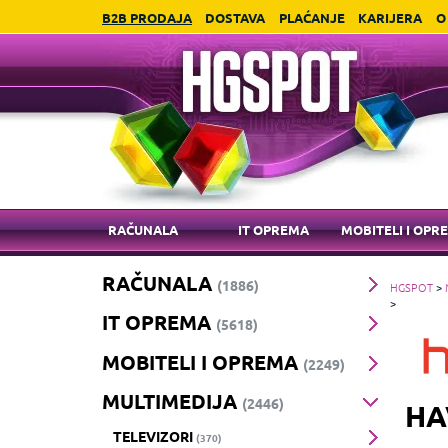
B2B PRODAJA
DOSTAVA
PLAĆANJE
KARIJERA
O
RAČUNALA
IT OPREMA
MOBITELI I OPR
RAČUNALA
(1886)
HGSPOT
>
>
IT OPREMA
(5618)
MOBITELI I OPREMA
(2249)
MULTIMEDIJA
(2446)
HA
TELEVIZORI
(370)