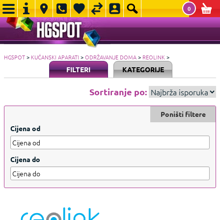
0
HGSPOT
>
KUĆANSKI APARATI
>
ODRŽAVANJE DOMA
>
REOLINK
>
FILTERI
KATEGORIJE
Sortiranje po:
Poništi filtere
Cijena od
Cijena do