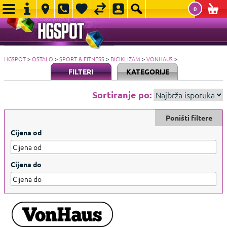
0
HGSPOT
>
OSTALO
>
SPORT & FITNESS
>
BICIKLIZAM
>
VONHAUS
>
FILTERI
KATEGORIJE
Sortiranje po:
Poništi filtere
Cijena od
Cijena do