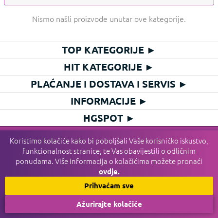
Nismo našli proizvode unutar ove kategorije.
TOP KATEGORIJE
►
HIT KATEGORIJE
►
PLAĆANJE I DOSTAVA I SERVIS
►
INFORMACIJE
►
HGSPOT
►
© 2016 - 2026 HGSPOT. Sva prava pridržana.
Koristimo kolačiće kako bi poboljšali Vaše korisničko iskustvo,
funkcionalnost stranice, te Vas obavijestili o odličnim
ponudama. Više informacija o kolačićima možete pronaći
ovdje.
Prihvaćam sve
Ažurirajte kolačiće