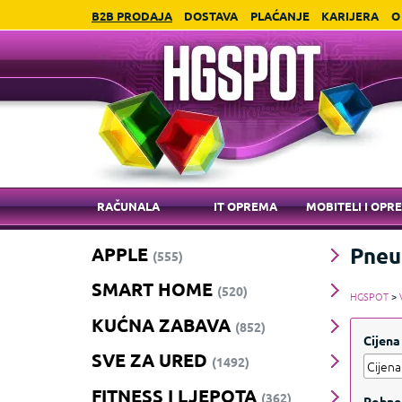
B2B PRODAJA
DOSTAVA
PLAĆANJE
KARIJERA
O
RAČUNALA
IT OPREMA
MOBITELI I OPR
Pneu
APPLE
(555)
SMART HOME
(520)
HGSPOT
>
KUĆNA ZABAVA
(852)
Cijena
SVE ZA URED
(1492)
FITNESS I LJEPOTA
(362)
Robne