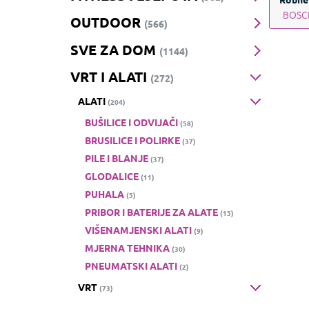
BOSC
OUTDOOR
(566)
SVE ZA DOM
(1144)
VRT I ALATI
(272)
ALATI
(204)
BUŠILICE I ODVIJAČI
(58)
BRUSILICE I POLIRKE
(37)
PILE I BLANJE
(37)
GLODALICE
(11)
PUHALA
(5)
PRIBOR I BATERIJE ZA ALATE
(15)
VIŠENAMJENSKI ALATI
(9)
MJERNA TEHNIKA
(30)
PNEUMATSKI ALATI
(2)
VRT
(73)