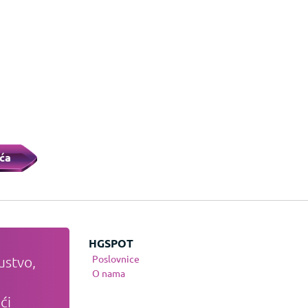
ća
JE
HGSPOT
Poslovnice
ustvo,
te
O nama
nja
ći
osti