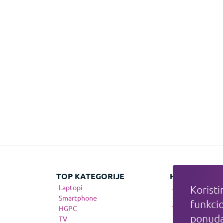
TOP KATEGORIJE
HIT KATEGOR
Laptopi
Apple
Koristi
Smartphone
Gaming
funkcio
HGPC
Telefonija
ponuda
TV