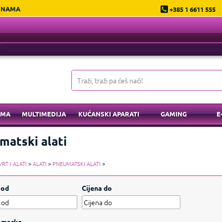
 NAMA
+385 1 6611 555
EMA
MULTIMEDIJA
KUĆANSKI APARATI
GAMING
E
matski alati
VRT I ALATI
>
ALATI
>
PNEUMATSKI ALATI
>
 od
Cijena do
 marke