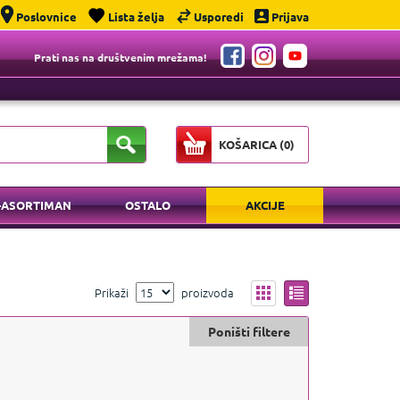
Poslovnice
Lista želja
Usporedi
Prijava
Prati nas na društvenim mrežama!
KOŠARICA (
0
)
-ASORTIMAN
OSTALO
AKCIJE
Prikaži
proizvoda
Poništi filtere