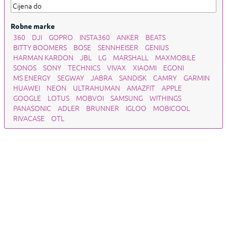
Robne marke
360
DJI
GOPRO
INSTA360
ANKER
BEATS
BITTY BOOMERS
BOSE
SENNHEISER
GENIUS
HARMAN KARDON
JBL
LG
MARSHALL
MAXMOBILE
SONOS
SONY
TECHNICS
VIVAX
XIAOMI
EGONI
MS ENERGY
SEGWAY
JABRA
SANDISK
CAMRY
GARMIN
HUAWEI
NEON
ULTRAHUMAN
AMAZFIT
APPLE
GOOGLE
LOTUS
MOBVOI
SAMSUNG
WITHINGS
PANASONIC
ADLER
BRUNNER
IGLOO
MOBICOOL
RIVACASE
OTL