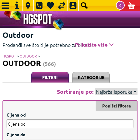
0
Outdoor
Prodanđi sve što ti je potrebno za bilo kakvu aktivnosti ili
Prikažite više
odmaranje u prirodi.
Prikažite manje
HGSPOT
>
OUTDOOR
>
OUTDOOR
(566)
FILTERI
KATEGORIJE
Sortiranje po:
Poništi filtere
Cijena od
Cijena do